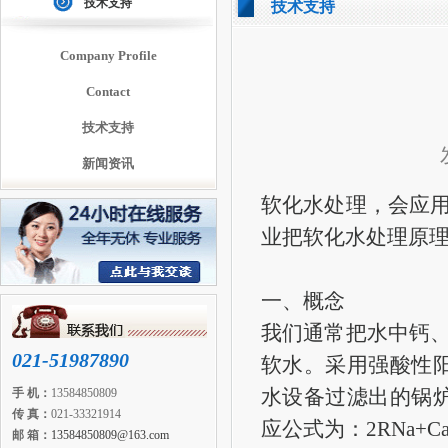
技术支持
技术支持
Company Profile
Contact
技术支持
新闻资讯
软化水处理，会应
业把软化水处理原
一、概念
我们通常把水中钙
021-51987890
软水。采用强酸性
水设备过滤出的锅
手 机：
13584850809
传 真：
021-33321914
应公式为：2RNa+Ca2+
邮 箱：
13584850809@163.com