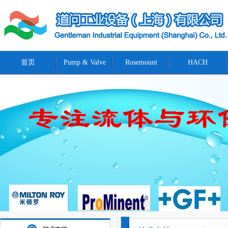
首页
Pump & Valve
Rosemount
HACH