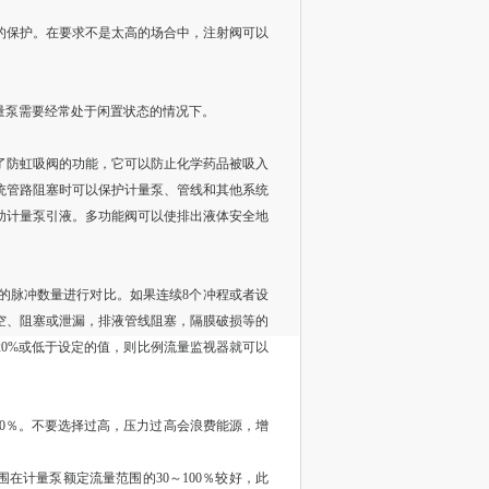
的保护。在要求不是太高的场合中，注射阀可以
量泵需要经常处于闲置状态的情况下。
了防虹吸阀的功能，它可以防止化学药品被吸入
统管路阻塞时可以保护计量泵、管线和其他系统
助计量泵引液。多功能阀可以使排出液体安全地
的脉冲数量进行对比。如果连续8个冲程或者设
空、阻塞或泄漏，排液管线阻塞，隔膜破损等的
0%或低于设定的值，则比例流量监视器就可以
20％。不要选择过高，压力过高会浪费能源，增
在计量泵额定流量范围的30～100％较好，此