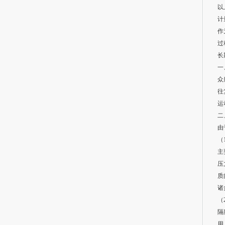
以
计
作
过
长
一
众
往
运
二
由
（
主
压
质
诸
（
隔
用