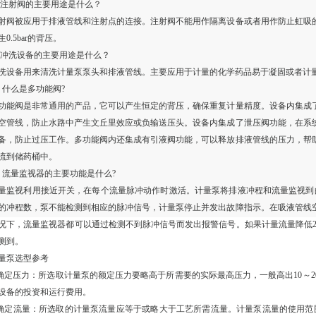
.注射阀的主要用途是什么？
射阀被应用于排液管线和注射点的连接。注射阀不能用作隔离设备或者用作防止虹吸
生0.5bar的背压。
.冲洗设备的主要用途是什么？
洗设备用来清洗计量泵泵头和排液管线。主要应用于计量的化学药品易于凝固或者计
. 什么是多功能阀?
功能阀是非常通用的产品，它可以产生恒定的背压，确保重复计量精度。设备内集成
空管线，防止水路中产生文丘里效应或负输送压头。设备内集成了泄压阀功能，在系
备，防止过压工作。多功能阀内还集成有引液阀功能，可以释放排液管线的压力，帮
流到储药桶中。
. 流量监视器的主要功能是什么?
量监视利用接近开关，在每个流量脉冲动作时激活。计量泵将排液冲程和流量监视到
的冲程数，泵不能检测到相应的脉冲信号，计量泵停止并发出故障指示。在吸液管线
况下，流量监视器都可以通过检测不到脉冲信号而发出报警信号。如果计量流量降低2
测到。
量泵选型参考
.确定压力：所选取计量泵的额定压力要略高于所需要的实际最高压力，一般高出10～
设备的投资和运行费用。
.确定流量：所选取的计量泵流量应等于或略大于工艺所需流量。计量泵流量的使用范围