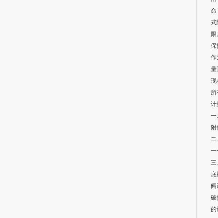
命
式
限
保
作
量
现
所
计
一
附
二
一
三
底
阀
破
的