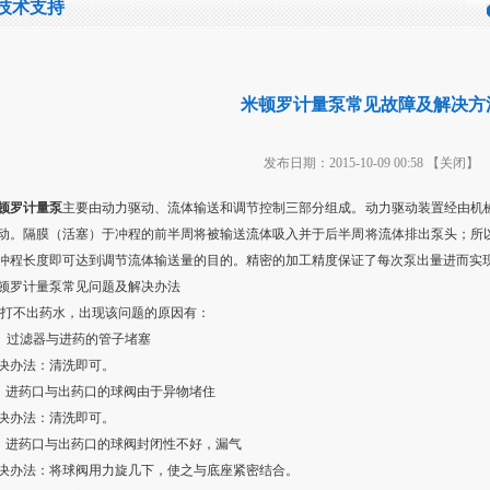
技术支持
米顿罗计量泵常见故障及解决方
发布日期：2015-10-09 00:58
【关闭】
顿罗计量泵
主要由动力驱动、流体输送和调节控制三部分组成。动力驱动装置经由机
动。隔膜（活塞）于冲程的前半周将被输送流体吸入并于后半周将流体排出泵头；所
冲程长度即可达到调节流体输送量的目的。精密的加工精度保证了每次泵出量进而实
顿罗计量泵常见问题及解决办法
.打不出药水，出现该问题的原因有：
、过滤器与进药的管子堵塞
决办法：清洗即可。
、进药口与出药口的球阀由于异物堵住
决办法：清洗即可。
、进药口与出药口的球阀封闭性不好，漏气
决办法：将球阀用力旋几下，使之与底座紧密结合。