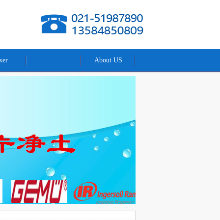
xer
About US