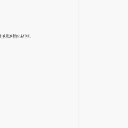
;或是换新的连杆组。
。