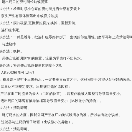
、进出药口的密封圈松动或脱落
决办法：检查时须小心泵的密封圈是否全部有安装上
、泵头产生有液体泄落出来或膜片破损
决办法：膜片破损,更换新的膜片,换掉，重新安装。
、连杆组卡死。
决办法：一种是维修，把连杆组零部件拆开，生锈的部位用锉刀磨平再加上润滑油即可
、马达烧掉
决办法：换掉。
、调整凸轮被调到“0”的位置，流量为零也打不出药水。
决办法：将调整凸轮调整使其刻度不为0。
、AKS603横放可以吗？
：横放是不能打不出来药水，一定要垂直放置才行。这样密封性才能达到很好的效果
. 流量达不到规定要求。出现该问题的原因有：
、产品在出厂时流量为最大（“10”的位置），调整凸轮被人调整过导致流量变小。
、进出药口的球阀有被异物堵塞导致流量变小（比较微小的异物）。
决方法：清洗即可。
、所打药水的浓度，因我公司产品在厂内测试以清水为准，所以会有微小误差。
、过滤器与进药的管子堵塞（比较微小的异物）。
决方法：清洗即可。