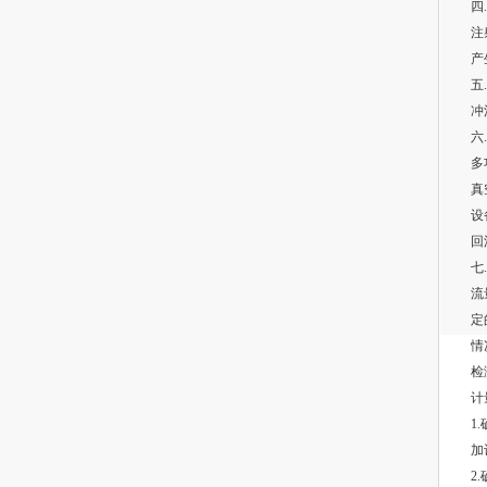
四
注
产
五
冲
六
多
真
设
回
七
流
定
情
检
计
1
加
2