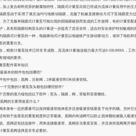
，加上复合材料优异的耐腐蚀特性，隔膜式计量泵目前已经成为流体计量应用中的主
隔膜泵由于采用了液压油均匀地驱动隔膜，克服了机械直接驱动方式下泵隔膜受力
。为了克服单隔膜式计量泵可能出现的因隔膜破损而造成的工作故障，有的计量泵配
护；具有双隔膜结构泵头的计量进一步提高了其安全性，适合对安全保护特别敏感的
为隔膜式计量泵的一种，电磁驱动式计量泵以电磁铁产生脉动驱动力，省却了电机和
泵的重要分支。
在，精密计量泵技术已经非常成熟，其流体计量输送能力最大可达0-100,000l/h，工作
有领域的要求。
量泵配件基本知识
.最基本的附件包包括哪些?
件包中包括：底阀，注射阀，2米吸液管和5米排液管线。
.一个完整的计量泵泵头都包括哪些部件?
个完整的液力端包括以下部件：泵头，隔膜，阀，背板和安装螺栓。
.底阀的主要用途是什么？
阀本身有一定的重量可以保持吸液管线伸直并且使吸液管线垂直于化学药桶。另外它
还有助于改善泵的重复精度和正常吸液。底阀内有滤网可以防止固体颗粒被吸入吸液
损。底阀还包括连接件，用来连接吸液管。底阀应当垂直安装，并且保持底阀离开储
计量泵底阀选择是非常必要的。