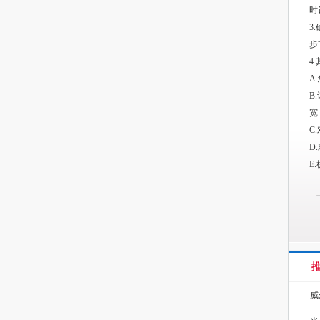
时
3
步
4
A
B
宽
C
D
E
威