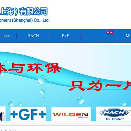
mount
HACH
E+H
Mi