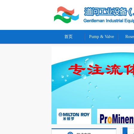
首页
Pump & Valve
Rose