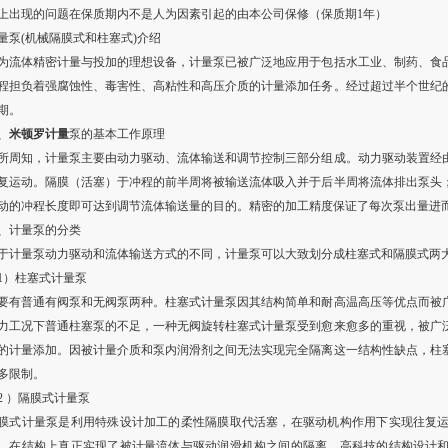
上出现的问题在保质期内不是人为因素引起的由本公司保修（保质期1年）
量泵(机械隔膜式和柱塞式)介绍
为流体精密计量与投加的理想设备，计量泵已被广泛地应用于包括水工业、制药、食
程担负着强腐蚀性、毒害性、高粘性和高压介质的计量添加任务。经过超过半个世纪
期。
、
米顿罗计量
泵的基本工作原理
所周知，计量泵主要由动力驱动、流体输送和调节控制三部分组成。动力驱动装置经
复运动。隔膜（活塞）于冲程的前半周将被输送流体吸入并于后半周将流体排出泵头
动的冲程长度即可达到调节流体输送量的目的。精密的加工精度保证了每次泵出量进
、计量泵的分类
于计量泵动力驱动和流体输送方式的不同，计量泵可以大致划分成柱塞式和隔膜式两
1）柱塞式计量泵
要有普通有阀泵和无阀泵两种。柱塞式计量泵因其结构简单和耐高温高压等优点而被
力工况下普通柱塞泵的不足，一种无阀旋转柱塞式计量泵受到愈来愈多的重视，被广
的计量添加。因被计量介质和泵内润滑剂之间无法实现完全隔离这一结构性缺点，柱
多限制。
2 ）隔膜式计量泵
膜式计量泵是利用特殊设计加工的柔性隔膜取代活塞，在驱动机构作用下实现往复
，在结构上真正实现了被计量流体与驱动润滑机构之间的隔离。高科技的结构设计