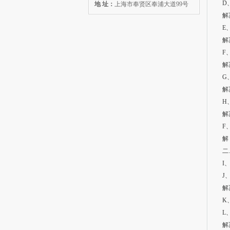
D
地 址：
上海市奉贤区奉浦大道99号
解
E
解
F
解
G
解
H
解
F
解
二
I
J
解
K
L
解