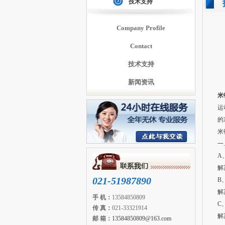
技术支持
Company Profile
Contact
技术支持
新闻资讯
米
运
的
米
一
A
解
021-51987890
B
解
手 机：
13584850809
C
传 真：
021-33321914
解
邮 箱：
13584850809@163.com