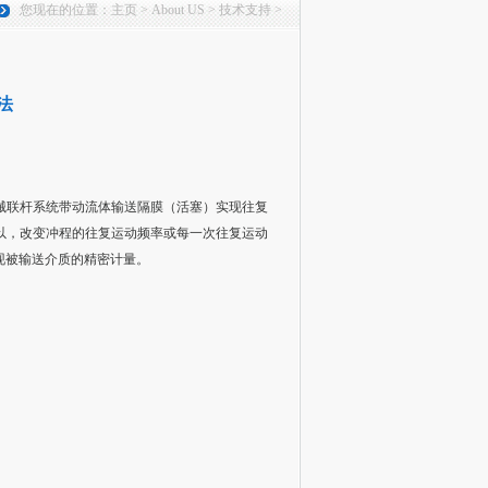
您现在的位置：
主页
>
About US
>
技术支持
>
法
械联杆系统带动流体输送隔膜（活塞）实现往复
以，改变冲程的往复运动频率或每一次往复运动
现被输送介质的精密计量。