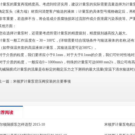
计量泵的重复再现精度高。考虑到经济实用，建议计量泵的实际需要流量选择为计量泵额
.确定泵头（液力端）材质问清楚客户输送的液体：计量泵的具体型号规格确定后，再
非常重要，若选择不当，将会造成介质腐蚀损坏过流部件或介质泄露污染系统等。严重
.其他方面：
.您在选择计量泵时，还需要考虑所需计量泵的精度级别，精度级别越高投入越大。
.计量泵一般工作温度在－30～100℃，(详细需要结合现场条件与输送液体的名称,
（如带保温夹套的高温液体计量泵，其输送温度可达500℃）。
.对于介质的粒度，我们要求应小于0.1mm，对于大于0.1mm的介质，我们可针对性
.对于介质的粘度，一般应在0～1000mm/s，特殊的计量泵可达6000 mm2/s，我公司
.机械隔膜式计量泵的流量是在标定的额定压力之下测得的最大流量(室温下清水输送时
上一篇：
米顿罗计量泵背压阀安装的主要事项
推荐阅读
尔顿隔膜泵怎样选型
2015-10
米顿罗计量泵电机